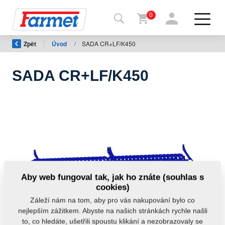
0
Zpět
Úvod
/
SADA CR+LF/K450
Zpět
na
web
SADA CR+LF/K450
Farmet
shop
Moje
stroje
Ke
Aby web fungoval tak, jak ho znáte (souhlas s
stažení
cookies)
Záleží nám na tom, aby pro vás nakupování bylo co
nejlepším zážitkem. Abyste na našich stránkách rychle našli
Kontakty
to, co hledáte, ušetřili spoustu klikání a nezobrazovaly se