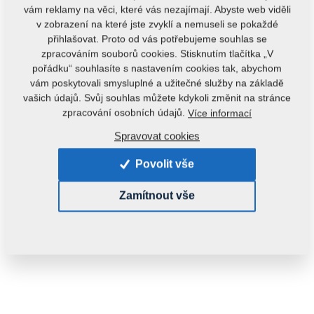
vám reklamy na věci, které vás nezajímají. Abyste web viděli
v zobrazení na které jste zvyklí a nemuseli se pokaždé
přihlašovat. Proto od vás potřebujeme souhlas se
zpracováním souborů cookies. Stisknutím tlačítka „V
pořádku“ souhlasíte s nastavením cookies tak, abychom
vám poskytovali smysluplné a užitečné služby na základě
vašich údajů. Svůj souhlas můžete kdykoli změnit na stránce
Kód produktu:
VZ00031140
zpracování osobních údajů.
Více informací
Původní katalogové číslo:
Spravovat cookies
3011917
3009099
3004833
Povolit vše
Hmotnost:
776,9600 kg
Zamítnout vše