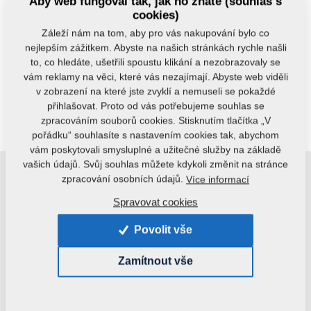
Aby web fungoval tak, jak ho znáte (souhlas s
cookies)
Stroje
Záleží nám na tom, aby pro vás nakupování bylo co
nejlepším zážitkem. Abyste na našich stránkách rychle našli
to, co hledáte, ušetřili spoustu klikání a nezobrazovaly se
Náhradní díly OFT
vám reklamy na věci, které vás nezajímají. Abyste web viděli
v zobrazení na které jste zvyklí a nemuseli se pokaždé
přihlašovat. Proto od vás potřebujeme souhlas se
FAN SHOP
zpracováním souborů cookies. Stisknutím tlačítka „V
pořádku“ souhlasíte s nastavením cookies tak, abychom
vám poskytovali smysluplné a užitečné služby na základě
vašich údajů. Svůj souhlas můžete kdykoli změnit na stránce
Novinky
zpracování osobních údajů.
Více informací
Spravovat cookies
NOVINKA
NOVINKA
Povolit vše
Zamítnout vše