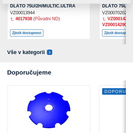
DLÁTO 75U/2H/MULTIC.ULTRA
DLÁTO 75U/D
VZ00013944
VZ00070202
4017938
(Původní ND)
VZ00014290
VZ00014290
40
Zjistit dostupnost
Zjistit dostupnos
Vše v kategorii
Doporučujeme
DOPORUČU