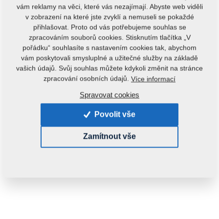
vám reklamy na věci, které vás nezajímají. Abyste web viděli
v zobrazení na které jste zvyklí a nemuseli se pokaždé
přihlašovat. Proto od vás potřebujeme souhlas se
zpracováním souborů cookies. Stisknutím tlačítka „V
pořádku“ souhlasíte s nastavením cookies tak, abychom
vám poskytovali smysluplné a užitečné služby na základě
vašich údajů. Svůj souhlas můžete kdykoli změnit na stránce
zpracování osobních údajů.
Více informací
Kód produktu:
VZ00014269
Spravovat cookies
Původní katalogové číslo:
3001770
Povolit vše
Hmotnost:
64,7000 kg
Zamítnout vše