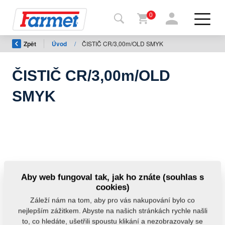
0
Zpět
Úvod
/
ČISTIČ CR/3,00m/OLD SMYK
Zpět
na
web
ČISTIČ CR/3,00m/OLD
Farmet
SMYK
shop
Moje
stroje
Ke
Aby web fungoval tak, jak ho znáte (souhlas s
stažení
cookies)
Záleží nám na tom, aby pro vás nakupování bylo co
nejlepším zážitkem. Abyste na našich stránkách rychle našli
Kontakty
to, co hledáte, ušetřili spoustu klikání a nezobrazovaly se