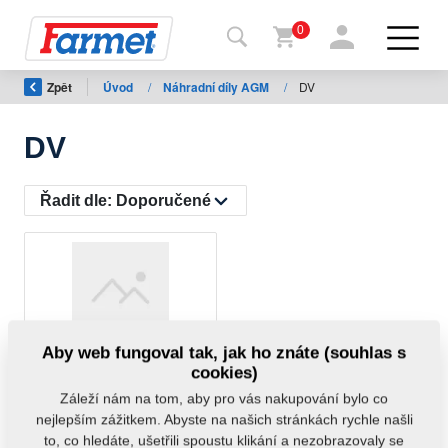
0
Zpět
Úvod
/
Náhradní díly AGM
/
DV
Zpět
na
web
DV
Farmet
shop
Řadit dle:
Doporučené
Moje
stroje
Ke
Aby web fungoval tak, jak ho znáte (souhlas s
ČISTIČ P6/DV
stažení
cookies)
4016449ND
Záleží nám na tom, aby pro vás nakupování bylo co
nejlepším zážitkem. Abyste na našich stránkách rychle našli
Kontakty
to, co hledáte, ušetřili spoustu klikání a nezobrazovaly se