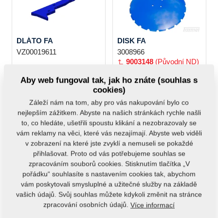
DLÁTO FA
DISK FA
VZ00019611
3008966
9003148
(Původní ND)
Aby web fungoval tak, jak ho znáte (souhlas s
cookies)
Záleží nám na tom, aby pro vás nakupování bylo co
nejlepším zážitkem. Abyste na našich stránkách rychle našli
to, co hledáte, ušetřili spoustu klikání a nezobrazovaly se
vám reklamy na věci, které vás nezajímají. Abyste web viděli
DISK FA
DISK FA
v zobrazení na které jste zvyklí a nemuseli se pokaždé
VZ00044483
VZ00025192
přihlašovat. Proto od vás potřebujeme souhlas se
VZ00011174
(Původní
zpracováním souborů cookies. Stisknutím tlačítka „V
ND)
pořádku“ souhlasíte s nastavením cookies tak, abychom
vám poskytovali smysluplné a užitečné služby na základě
vašich údajů. Svůj souhlas můžete kdykoli změnit na stránce
zpracování osobních údajů.
Více informací