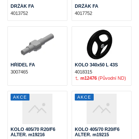
DRŽÁK FA
DRŽÁK FA
4013752
4017752
HŘÍDEL FA
KOLO 340x50 L 43S
3007465
4018315
m12476
(Původní ND)
AKCE
AKCE
KOLO 405/70 R20/F6
KOLO 405/70 R20/F6
ALTER. m19216
ALTER. m19215