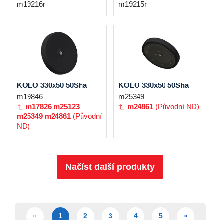
m19216r
m19215r
KOLO 330x50 50Sha
KOLO 330x50 50Sha
m19846
m25349
m17826
m25123
m24861
(Původní ND)
m25349
m24861
(Původní
ND)
Načíst další produkty
«
1
2
3
4
5
»