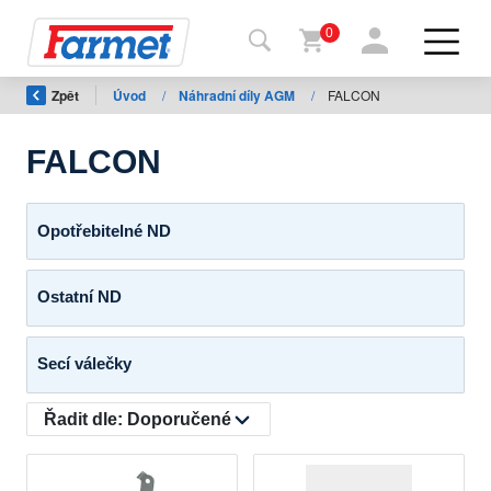
0
Zpět
Úvod
/
Náhradní díly AGM
/
FALCON
Zpět
na
web
FALCON
Farmet
shop
Opotřebitelné ND
Moje
Ostatní ND
stroje
Secí válečky
Ke
stažení
Řadit dle:
Doporučené
Kontakty