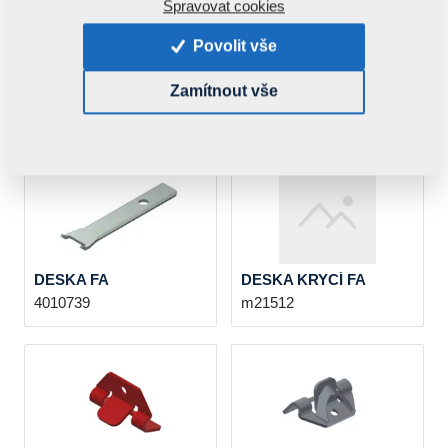
Spravovat cookies
Povolit vše
DISK FALCON
DISK 410 mm
Zamítnout vše
4013451
9002941
3006456
(Původní ND)
DESKA FA
DESKA KRYCÍ FA
4010739
m21512