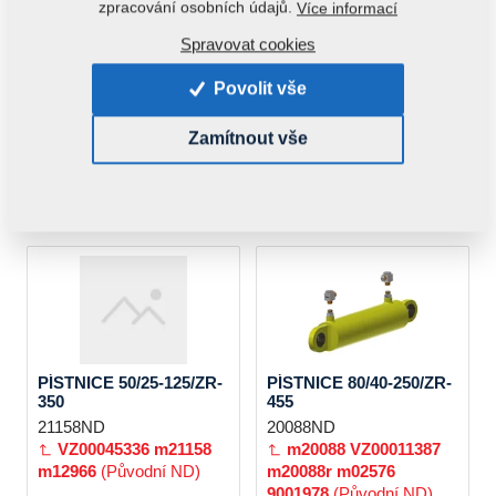
zpracování osobních údajů.
Více informací
Spravovat cookies
Povolit vše
PÍSTNICE 40/22-100/ZR-
PÍSTNICE 80/40-400/ZR-
254
605
VZ00012974ND
20090ND
Zamítnout vše
VZ00012974
8000734-
VZ00010573
m20090
90007
(Původní ND)
m20090r
m02797
9003218
(Původní ND)
PÍSTNICE 50/25-125/ZR-
PÍSTNICE 80/40-250/ZR-
350
455
21158ND
20088ND
VZ00045336
m21158
m20088
VZ00011387
m12966
(Původní ND)
m20088r
m02576
9001978
(Původní ND)