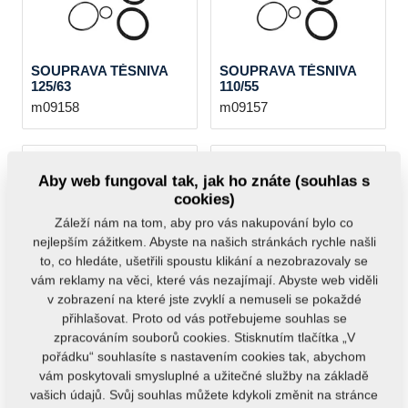
SOUPRAVA TĚSNIVA
SOUPRAVA TĚSNIVA
125/63
110/55
m09158
m09157
VÝPRODEJ
Aby web fungoval tak, jak ho znáte (souhlas s
cookies)
Záleží nám na tom, aby pro vás nakupování bylo co
nejlepším zážitkem. Abyste na našich stránkách rychle našli
PÍSTNICE HM1,2
PÍSTNICE 80/40-250/ZR-
to, co hledáte, ušetřili spoustu klikání a nezobrazovaly se
40/22/60/254
455
vám reklamy na věci, které vás nezajímají. Abyste web viděli
9003596
VZ00004549ND
v zobrazení na které jste zvyklí a nemuseli se pokaždé
VZ00004549
9000247
přihlašovat. Proto od vás potřebujeme souhlas se
(Původní ND)
zpracováním souborů cookies. Stisknutím tlačítka „V
pořádku“ souhlasíte s nastavením cookies tak, abychom
vám poskytovali smysluplné a užitečné služby na základě
vašich údajů. Svůj souhlas můžete kdykoli změnit na stránce