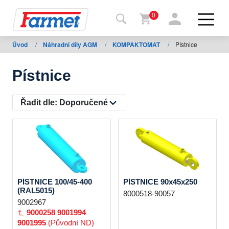
0
Úvod
/
Náhradní díly AGM
/
KOMPAKTOMAT
/
Pístnice
Zpět
na
web
Pístnice
Farmet
shop
Řadit dle:
Doporučené
Moje
stroje
Ke
PÍSTNICE 100/45-400
PÍSTNICE 90x45x250
stažení
(RAL5015)
8000518-90057
9002967
9000258
9001994
9001995
(Původní ND)
Kontakty