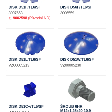
DISK D51F/TL6/SF
DISK D56F/TL6/SF
3007653
3006559
9002598
(Původní ND)
DISK D51L/TL6/SF
DISK D51W/TL6/SF
VZ00005213
VZ00005230
DISK D51C+/TL5/SF
ŠROUB 6HR
M12x1,25x20-10.9