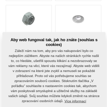
MATICE SAMOJISTNÁ
PODLOŽKA POJISTNÁ
M12x1,25-8.8
12x24,25x1,6
Aby web fungoval tak, jak ho znáte (souhlas s
cookies)
m11560
m17545
Záleží nám na tom, aby pro vás nakupování bylo co
nejlepším zážitkem. Abyste na našich stránkách rychle našli
to, co hledáte, ušetřili spoustu klikání a nezobrazovaly se
vám reklamy na věci, které vás nezajímají. Abyste web viděli
v zobrazení na které jste zvyklí a nemuseli se pokaždé
přihlašovat. Proto od vás potřebujeme souhlas se
zpracováním souborů cookies. Stisknutím tlačítka „V
PODLOŽKA PLOCHÁ 13
SEGMENT pr.34/180
pořádku“ souhlasíte s nastavením cookies tak, abychom
75ShA
m17741
vám poskytovali smysluplné a užitečné služby na základě
m12119
vašich údajů. Svůj souhlas můžete kdykoli změnit na stránce
zpracování osobních údajů.
Více informací