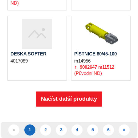
ND)
DESKA SOFTER
PÍSTNICE 80/45-100
4017089
m14956
9002647
m11512
(Původní ND)
Načíst další produkty
«
1
2
3
4
5
6
»