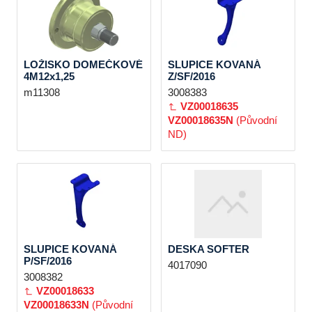
LOŽISKO DOMEČKOVÉ
SLUPICE KOVANÁ
4M12x1,25
Z/SF/2016
m11308
3008383
VZ00018635
VZ00018635N
(Původní
ND)
SLUPICE KOVANÁ
DESKA SOFTER
P/SF/2016
4017090
3008382
VZ00018633
VZ00018633N
(Původní