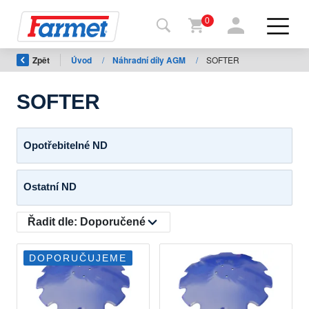
0
Zpět
Úvod
/
Náhradní díly AGM
/
SOFTER
Zpět
na
web
SOFTER
Farmet
shop
Opotřebitelné ND
Moje
Ostatní ND
stroje
Řadit dle:
Doporučené
Ke
stažení
DOPORUČUJEME
Kontakty