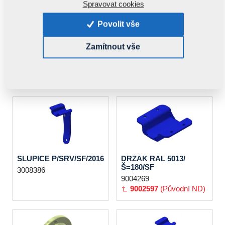
Spravovat cookies
Povolit vše
Zamítnout vše
PLECH /DISKER 2011
SLUPICE Z/SF/2016
9002597
3008387
3004017
(Původní ND)
SLUPICE P/SRV/SF/2016
DRŽÁK RAL 5013/
Š=180/SF
3008386
9004269
9002597
(Původní ND)