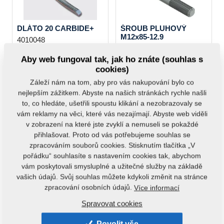
DLÁTO 20 CARBIDE+
ŠROUB PLUHOVÝ
M12x85-12.9
4010048
m08764
Aby web fungoval tak, jak ho znáte (souhlas s
cookies)
Záleží nám na tom, aby pro vás nakupování bylo co
nejlepším zážitkem. Abyste na našich stránkách rychle našli
to, co hledáte, ušetřili spoustu klikání a nezobrazovaly se
vám reklamy na věci, které vás nezajímají. Abyste web viděli
v zobrazení na které jste zvyklí a nemuseli se pokaždé
MATICE 6HR M12-10.9
ODHRNOVAČKA P
přihlašovat. Proto od vás potřebujeme souhlas se
m10439
3002396
zpracováním souborů cookies. Stisknutím tlačítka „V
pořádku“ souhlasíte s nastavením cookies tak, abychom
vám poskytovali smysluplné a užitečné služby na základě
vašich údajů. Svůj souhlas můžete kdykoli změnit na stránce
zpracování osobních údajů.
Více informací
Spravovat cookies
Povolit vše