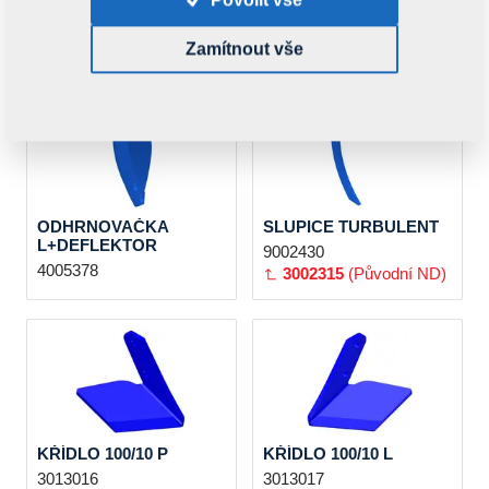
ODHRNOVAČKA L
ODHRNOVAČKA
P+DEFLEKTOR
3002395
4005379
Zamítnout vše
ODHRNOVAČKA
SLUPICE TURBULENT
L+DEFLEKTOR
9002430
4005378
3002315
(Původní ND)
KŘÍDLO 100/10 P
KŘÍDLO 100/10 L
3013016
3013017