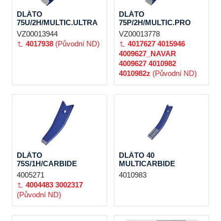
DLÁTO
DLÁTO
75U/2H/MULTIC.ULTRA
75P/2H/MULTIC.PRO
VZ00013944
VZ00013778
4017938
(Původní ND)
4017627
4015946
4009627_NAVAR
4009627
4010982
4010982z
(Původní ND)
DLÁTO
DLÁTO 40
75S/1H/CARBIDE
MULTICARBIDE
4005271
4010983
4004483
3002317
(Původní ND)