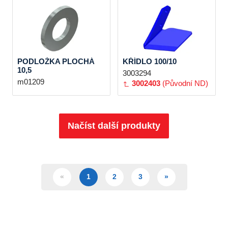
PODLOŽKA PLOCHÁ
KŘÍDLO 100/10
10,5
3003294
m01209
3002403
(Původní ND)
Načíst další produkty
«
1
2
3
»