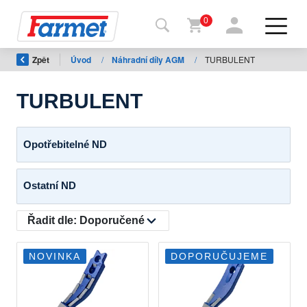
0
Zpět
Úvod
/
Náhradní díly AGM
/
TURBULENT
Zpět
na
web
TURBULENT
Farmet
shop
Opotřebitelné ND
Moje
Ostatní ND
stroje
Řadit dle:
Doporučené
Ke
stažení
NOVINKA
DOPORUČUJEME
Kontakty