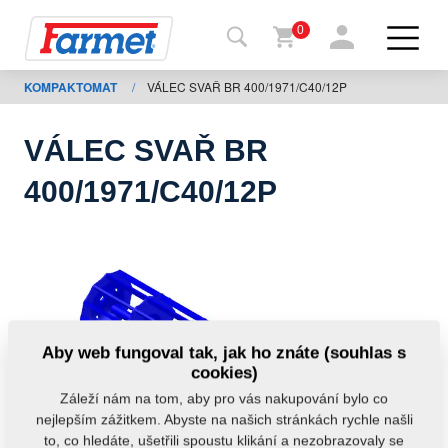
0
KOMPAKTOMAT
/
VÁLEC SVAŘ BR 400/1971/C40/12P
Zpět
na
web
VÁLEC SVAŘ BR
Farmet
400/1971/C40/12P
shop
Moje
stroje
Ke
Aby web fungoval tak, jak ho znáte (souhlas s
stažení
cookies)
Záleží nám na tom, aby pro vás nakupování bylo co
nejlepším zážitkem. Abyste na našich stránkách rychle našli
Kontakty
to, co hledáte, ušetřili spoustu klikání a nezobrazovaly se