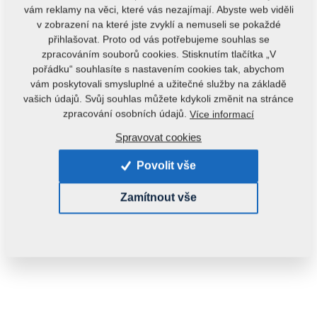
vám reklamy na věci, které vás nezajímají. Abyste web viděli
v zobrazení na které jste zvyklí a nemuseli se pokaždé
přihlašovat. Proto od vás potřebujeme souhlas se
zpracováním souborů cookies. Stisknutím tlačítka „V
pořádku“ souhlasíte s nastavením cookies tak, abychom
vám poskytovali smysluplné a užitečné služby na základě
vašich údajů. Svůj souhlas můžete kdykoli změnit na stránce
zpracování osobních údajů.
Více informací
Kód produktu:
2000048
Spravovat cookies
Původní katalogové číslo:
2000047
Povolit vše
Tento díl je použitelný i pro následující stroje:
Zamítnout vše
KOMPAKTOMAT
Hmotnost:
123,8490 kg