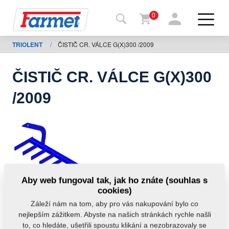
0
TRIOLENT
/
ČISTIČ CR. VÁLCE G(X)300 /2009
Zpět
na
web
ČISTIČ CR. VÁLCE G(X)300
Farmet
/2009
shop
Moje
stroje
Ke
Aby web fungoval tak, jak ho znáte (souhlas s
stažení
cookies)
Záleží nám na tom, aby pro vás nakupování bylo co
nejlepším zážitkem. Abyste na našich stránkách rychle našli
Kontakty
to, co hledáte, ušetřili spoustu klikání a nezobrazovaly se