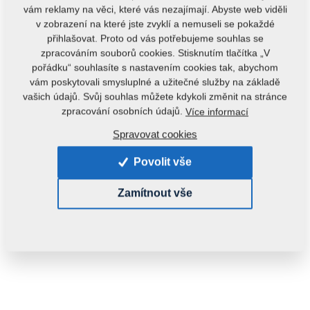
vám reklamy na věci, které vás nezajímají. Abyste web viděli
v zobrazení na které jste zvyklí a nemuseli se pokaždé
přihlašovat. Proto od vás potřebujeme souhlas se
zpracováním souborů cookies. Stisknutím tlačítka „V
pořádku“ souhlasíte s nastavením cookies tak, abychom
vám poskytovali smysluplné a užitečné služby na základě
vašich údajů. Svůj souhlas můžete kdykoli změnit na stránce
zpracování osobních údajů.
Více informací
Kód produktu:
2000416
Spravovat cookies
Tento díl je použitelný i pro následující stroje:
Povolit vše
DUOLENT
TRIOLENT
Zamítnout vše
Hmotnost:
39,1400 kg