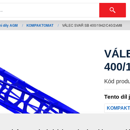
í díly AGM
/
KOMPAKTOMAT
/
VÁLEC SVAŘ SB 400/1942/C40/2xM8
VÁL
400/
Kód produ
Tento díl 
KOMPAK
Hmotno