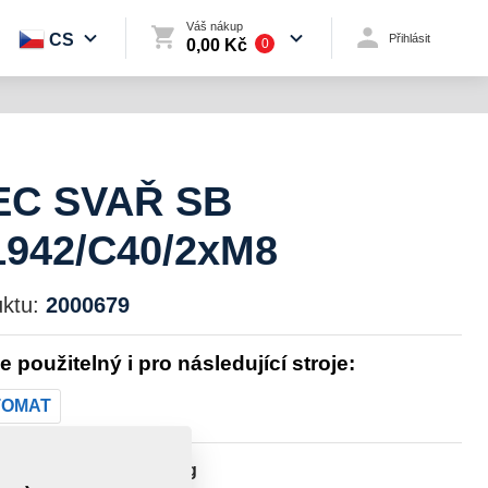
Váš nákup
CS
Přihlásit
0,00 Kč
0
EC SVAŘ SB
1942/C40/2xM8
ktu:
2000679
je použitelný i pro následující stroje:
TOMAT
st:
137,0530 kg