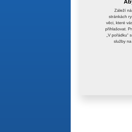
Aby
Záleží ná
stránkách ry
věci, které vá
přihlašovat. P
„V pořádku“ s
služby na