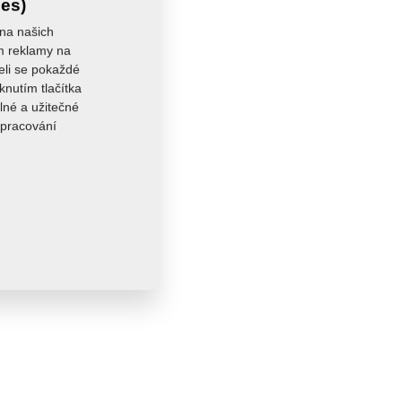
ies)
 na našich
ám reklamy na
seli se pokaždé
knutím tlačítka
lné a užitečné
zpracování