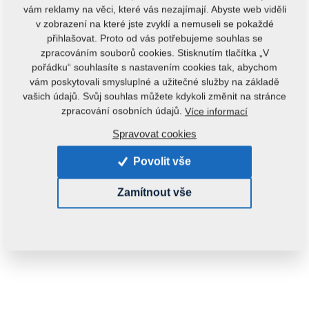
vám reklamy na věci, které vás nezajímají. Abyste web viděli
v zobrazení na které jste zvyklí a nemuseli se pokaždé
přihlašovat. Proto od vás potřebujeme souhlas se
zpracováním souborů cookies. Stisknutím tlačítka „V
pořádku“ souhlasíte s nastavením cookies tak, abychom
vám poskytovali smysluplné a užitečné služby na základě
vašich údajů. Svůj souhlas můžete kdykoli změnit na stránce
Kód produktu:
3001208
zpracování osobních údajů.
Více informací
Tento díl je použitelný i pro následující stroje:
Spravovat cookies
PODMÍTAČ
Povolit vše
Hmotnost:
5,3000 kg
Zamítnout vše