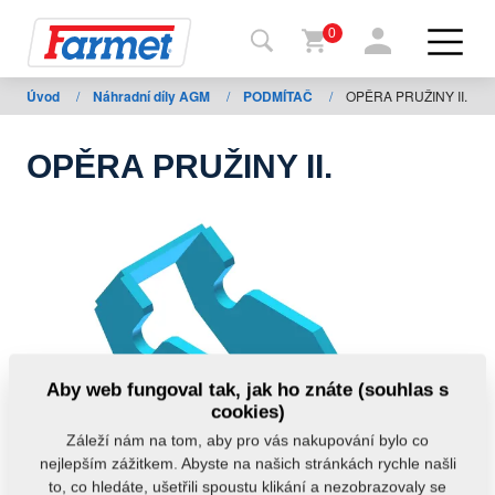
0
Úvod
/
Náhradní díly AGM
/
PODMÍTAČ
/
OPĚRA PRUŽINY II.
Zpět
na
web
OPĚRA PRUŽINY II.
Farmet
shop
Moje
stroje
Ke
Aby web fungoval tak, jak ho znáte (souhlas s
stažení
cookies)
Záleží nám na tom, aby pro vás nakupování bylo co
nejlepším zážitkem. Abyste na našich stránkách rychle našli
Kontakty
to, co hledáte, ušetřili spoustu klikání a nezobrazovaly se