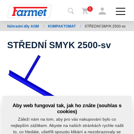
0
Náhradní díly AGM
/
KOMPAKTOMAT
/
STŘEDNÍ SMYK 2500-sv
Zpět
na
web
STŘEDNÍ SMYK 2500-sv
Farmet
shop
Moje
stroje
Ke
Aby web fungoval tak, jak ho znáte (souhlas s
stažení
cookies)
Záleží nám na tom, aby pro vás nakupování bylo co
nejlepším zážitkem. Abyste na našich stránkách rychle našli
Kontakty
to, co hledáte, ušetřili spoustu klikání a nezobrazovaly se