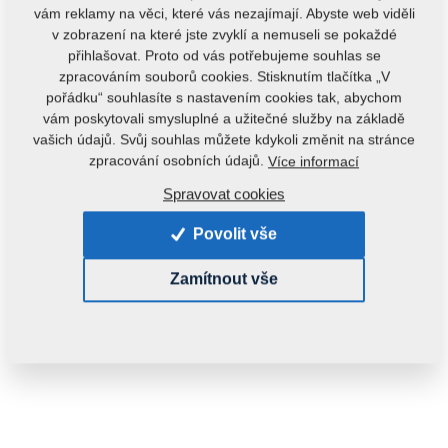
vám reklamy na věci, které vás nezajímají. Abyste web viděli
v zobrazení na které jste zvyklí a nemuseli se pokaždé
přihlašovat. Proto od vás potřebujeme souhlas se
zpracováním souborů cookies. Stisknutím tlačítka „V
pořádku“ souhlasíte s nastavením cookies tak, abychom
vám poskytovali smysluplné a užitečné služby na základě
vašich údajů. Svůj souhlas můžete kdykoli změnit na stránce
Kód produktu:
3001333
zpracování osobních údajů.
Více informací
Tento díl je použitelný i pro následující stroje:
Spravovat cookies
KOMPAKTOMAT
Povolit vše
Hmotnost:
30,0250 kg
Zamítnout vše