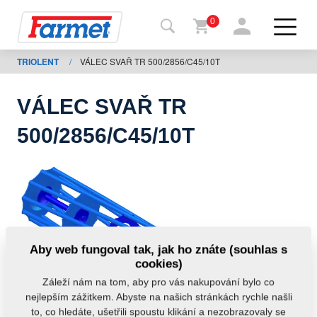
0
TRIOLENT
/
VÁLEC SVAŘ TR 500/2856/C45/10T
Zpět
na
web
VÁLEC SVAŘ TR
Farmet
500/2856/C45/10T
shop
Moje
stroje
Ke
Aby web fungoval tak, jak ho znáte (souhlas s
stažení
cookies)
Záleží nám na tom, aby pro vás nakupování bylo co
nejlepším zážitkem. Abyste na našich stránkách rychle našli
Kontakty
to, co hledáte, ušetřili spoustu klikání a nezobrazovaly se