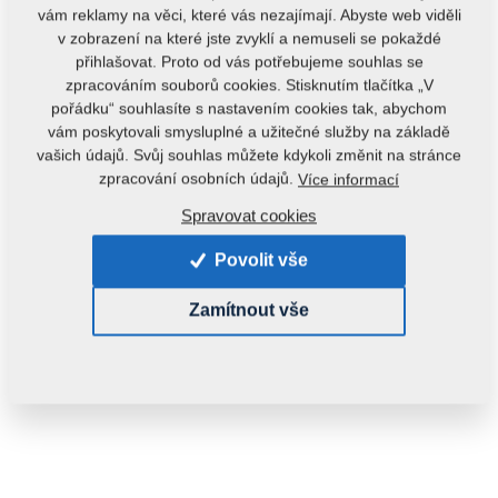
vám reklamy na věci, které vás nezajímají. Abyste web viděli
v zobrazení na které jste zvyklí a nemuseli se pokaždé
přihlašovat. Proto od vás potřebujeme souhlas se
zpracováním souborů cookies. Stisknutím tlačítka „V
pořádku“ souhlasíte s nastavením cookies tak, abychom
vám poskytovali smysluplné a užitečné služby na základě
vašich údajů. Svůj souhlas můžete kdykoli změnit na stránce
zpracování osobních údajů.
Více informací
Kód produktu:
3001647
Spravovat cookies
Tento díl je použitelný i pro následující stroje:
Povolit vše
PODMÍTAČ
DUOLENT
TRIOLENT
Zamítnout vše
Hmotnost:
176,8070 kg