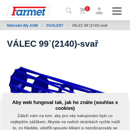
0
Náhradní díly AGM
/
DUOLENT
/
VÁLEC 99`(2140)-svař
Zpět
na
web
VÁLEC 99`(2140)-svař
Farmet
shop
Moje
stroje
Ke
Aby web fungoval tak, jak ho znáte (souhlas s
stažení
cookies)
Záleží nám na tom, aby pro vás nakupování bylo co
nejlepším zážitkem. Abyste na našich stránkách rychle našli
Kontakty
to, co hledáte, ušetřili spoustu klikání a nezobrazovaly se