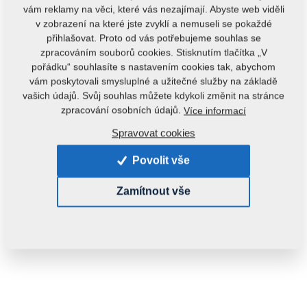
vám reklamy na věci, které vás nezajímají. Abyste web viděli
v zobrazení na které jste zvyklí a nemuseli se pokaždé
přihlašovat. Proto od vás potřebujeme souhlas se
zpracováním souborů cookies. Stisknutím tlačítka „V
pořádku“ souhlasíte s nastavením cookies tak, abychom
vám poskytovali smysluplné a užitečné služby na základě
vašich údajů. Svůj souhlas můžete kdykoli změnit na stránce
Kód produktu:
3001726
zpracování osobních údajů.
Více informací
Tento díl je použitelný i pro následující stroje:
Spravovat cookies
PODMÍTAČ
DUOLENT
Povolit vše
Hmotnost:
143,9150 kg
Zamítnout vše