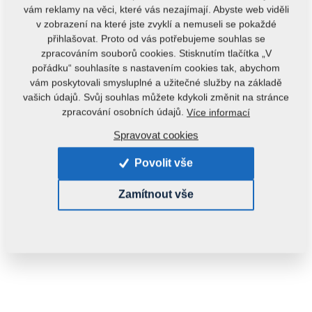
vám reklamy na věci, které vás nezajímají. Abyste web viděli
v zobrazení na které jste zvyklí a nemuseli se pokaždé
přihlašovat. Proto od vás potřebujeme souhlas se
zpracováním souborů cookies. Stisknutím tlačítka „V
pořádku“ souhlasíte s nastavením cookies tak, abychom
vám poskytovali smysluplné a užitečné služby na základě
vašich údajů. Svůj souhlas můžete kdykoli změnit na stránce
Kód produktu:
3001740
zpracování osobních údajů.
Více informací
Tento díl je použitelný i pro následující stroje:
Spravovat cookies
CAMBRIDGE
Povolit vše
Hmotnost:
48,1740 kg
Zamítnout vše