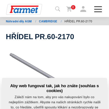
0
Náhradní díly AGM
/
CAMBRIDGE
/
HŘÍDEL PR.60-2170
Zpět
na
web
HŘÍDEL PR.60-2170
Farmet
shop
Moje
stroje
Ke
Aby web fungoval tak, jak ho znáte (souhlas s
stažení
cookies)
Záleží nám na tom, aby pro vás nakupování bylo co
nejlepším zážitkem. Abyste na našich stránkách rychle našli
Kontakty
to, co hledáte, ušetřili spoustu klikání a nezobrazovaly se