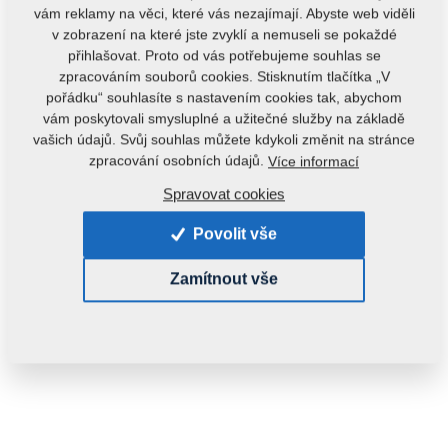
vám reklamy na věci, které vás nezajímají. Abyste web viděli
v zobrazení na které jste zvyklí a nemuseli se pokaždé
přihlašovat. Proto od vás potřebujeme souhlas se
zpracováním souborů cookies. Stisknutím tlačítka „V
pořádku“ souhlasíte s nastavením cookies tak, abychom
vám poskytovali smysluplné a užitečné služby na základě
vašich údajů. Svůj souhlas můžete kdykoli změnit na stránce
Kód produktu:
3001838
zpracování osobních údajů.
Více informací
Tento díl je použitelný i pro následující stroje:
Spravovat cookies
KOMPAKTOMAT
Povolit vše
Hmotnost:
12,2060 kg
Zamítnout vše