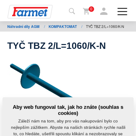
0
Náhradní díly AGM
/
KOMPAKTOMAT
/
TYČ TBZ 2/L=1060/K-N
Zpět
na
web
TYČ TBZ 2/L=1060/K-N
Farmet
shop
Moje
stroje
Ke
Aby web fungoval tak, jak ho znáte (souhlas s
stažení
cookies)
Záleží nám na tom, aby pro vás nakupování bylo co
nejlepším zážitkem. Abyste na našich stránkách rychle našli
Kontakty
to, co hledáte, ušetřili spoustu klikání a nezobrazovaly se