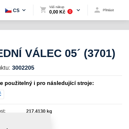
Váš nákup
CS
Přihlásit
0,00 Kč
0
DNÍ VÁLEC 05´ (3701)
ktu:
3002205
je použitelný i pro následující stroje:
Č
st:
217,4130 kg