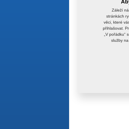
Aby
Záleží ná
stránkách ry
věci, které vá
přihlašovat. P
„V pořádku“ s
služby na