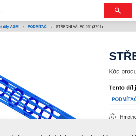
í díly AGM
/
PODMÍTAČ
/
STŘEDNÍ VÁLEC 05´ (3701)
STŘE
Kód produ
Tento díl 
PODMÍTA
Hmotno