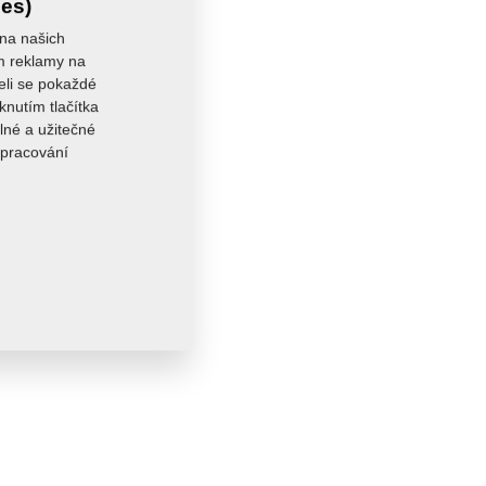
ies)
 na našich
ám reklamy na
seli se pokaždé
knutím tlačítka
lné a užitečné
zpracování