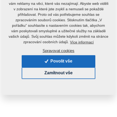
vám reklamy na věci, které vás nezajímají. Abyste web viděli
v zobrazení na které jste zvyklí a nemuseli se pokaždé
přihlašovat. Proto od vás potřebujeme souhlas se
zpracováním souborů cookies. Stisknutím tlačítka „V
pořádku“ souhlasíte s nastavením cookies tak, abychom
vám poskytovali smysluplné a užitečné služby na základě
vašich údajů. Svůj souhlas můžete kdykoli změnit na stránce
Kód produktu:
3002555
zpracování osobních údajů.
Více informací
Původní katalogové číslo:
Spravovat cookies
3001992
3002565
8000518-30080
Povolit vše
Tento díl je použitelný i pro následující stroje:
KOMPAKTOMAT
Zamítnout vše
Hmotnost:
15,6540 kg