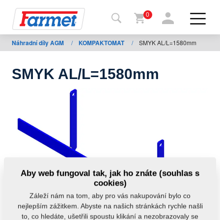
0
Náhradní díly AGM
/
KOMPAKTOMAT
/
SMYK AL/L=1580mm
Zpět
na
web
SMYK AL/L=1580mm
Farmet
shop
Moje
stroje
Ke
Aby web fungoval tak, jak ho znáte (souhlas s
stažení
cookies)
Záleží nám na tom, aby pro vás nakupování bylo co
nejlepším zážitkem. Abyste na našich stránkách rychle našli
Kontakty
to, co hledáte, ušetřili spoustu klikání a nezobrazovaly se