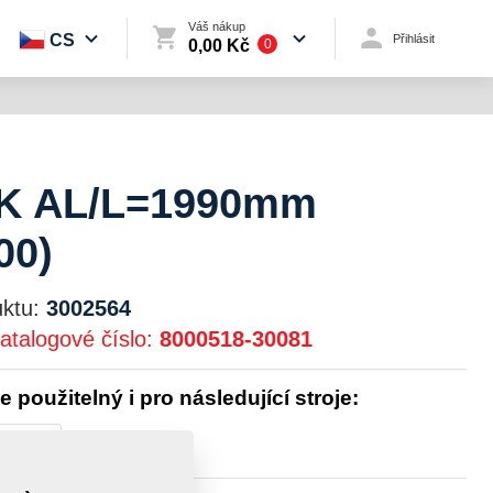
Váš nákup
CS
Přihlásit
0,00 Kč
0
K AL/L=1990mm
00)
ktu:
3002564
atalogové číslo:
8000518-30081
je použitelný i pro následující stroje:
TOMAT