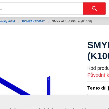
í díly AGM
/
KOMPAKTOMAT
/
SMYK AL/L=1990mm (K1000)
SMY
(K10
Kód produ
Původní k
Tento díl 
KOMPAK