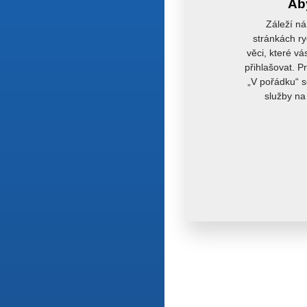
Aby
Záleží ná
stránkách ry
věci, které vá
přihlašovat. P
„V pořádku“ s
služby na