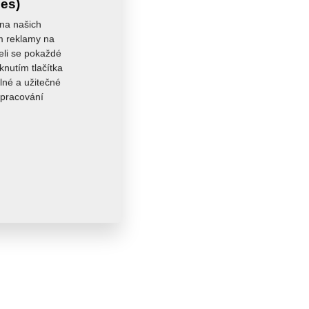
ies)
st:
18,7570 kg
 na našich
ám reklamy na
seli se pokaždé
knutím tlačítka
lné a užitečné
zpracování