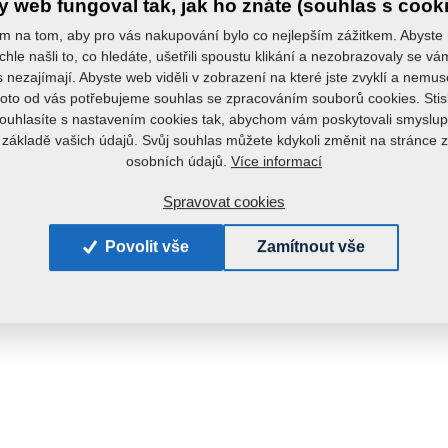
 web fungoval tak, jak ho znáte (souhlas s cook
Hmotno
m na tom, aby pro vás nakupování bylo co nejlepším zážitkem. Abyste
chle našli to, co hledáte, ušetřili spoustu klikání a nezobrazovaly se v
s nezajímají. Abyste web viděli v zobrazení na které jste zvyklí a nemu
roto od vás potřebujeme souhlas se zpracováním souborů cookies. Stis
ouhlasíte s nastavením cookies tak, abychom vám poskytovali smyslup
 základě vašich údajů. Svůj souhlas můžete kdykoli změnit na stránce 
Více informací
osobních údajů.
Spravovat cookies
Povolit vše
Zamítnout vše