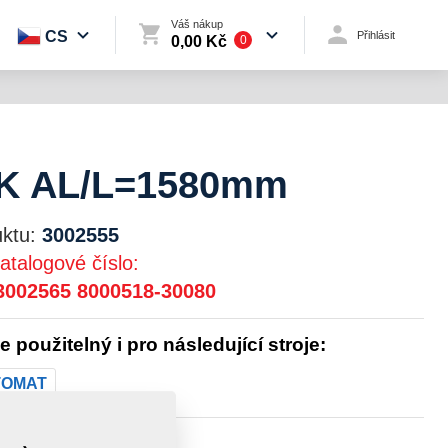
Váš nákup
CS
Přihlásit
0,00 Kč
0
K AL/L=1580mm
ktu:
3002555
atalogové číslo:
3002565
8000518-30080
je použitelný i pro následující stroje:
TOMAT
st:
15,6540 kg