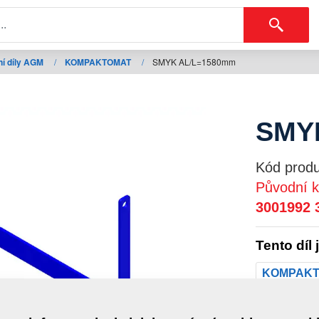
í díly AGM
/
KOMPAKTOMAT
/
SMYK AL/L=1580mm
SMY
Kód produ
Původní k
3001992
Tento díl 
KOMPAK
Hmotno