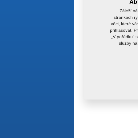
Aby
Záleží ná
stránkách ry
věci, které vá
přihlašovat. P
„V pořádku“ s
služby na