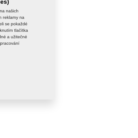
ies)
 na našich
ám reklamy na
seli se pokaždé
knutím tlačítka
lné a užitečné
zpracování