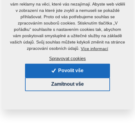
vám reklamy na věci, které vás nezajímají. Abyste web viděli
v zobrazení na které jste zvyklí a nemuseli se pokaždé
přihlašovat. Proto od vás potřebujeme souhlas se
zpracováním souborů cookies. Stisknutím tlačítka „V
pořádku“ souhlasíte s nastavením cookies tak, abychom
vám poskytovali smysluplné a užitečné služby na základě
vašich údajů. Svůj souhlas můžete kdykoli změnit na stránce
Kód produktu:
3003090
zpracování osobních údajů.
Více informací
Tento díl je použitelný i pro následující stroje:
Spravovat cookies
DUOLENT
TRIOLENT
Povolit vše
Hmotnost:
10,2970 kg
Zamítnout vše