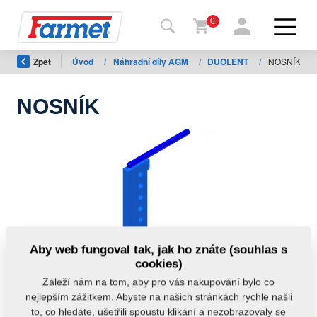
0
Zpět
Úvod
/
Náhradní díly AGM
/
DUOLENT
/
NOSNÍK
Zpět
na
web
NOSNÍK
Farmet
shop
Moje
stroje
Ke
Aby web fungoval tak, jak ho znáte (souhlas s
stažení
cookies)
Záleží nám na tom, aby pro vás nakupování bylo co
nejlepším zážitkem. Abyste na našich stránkách rychle našli
Kontakty
to, co hledáte, ušetřili spoustu klikání a nezobrazovaly se