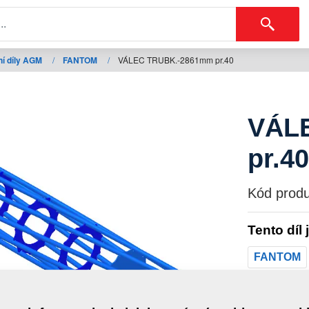
í díly AGM
/
FANTOM
/
VÁLEC TRUBK.-2861mm pr.40
VÁL
pr.40
Kód produ
Tento díl 
FANTOM
Hmotno