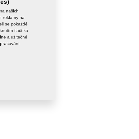
ies)
 na našich
ám reklamy na
seli se pokaždé
knutím tlačítka
lné a užitečné
zpracování