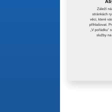
Aby
Záleží ná
stránkách ry
věci, které vá
přihlašovat. P
„V pořádku“ s
služby na