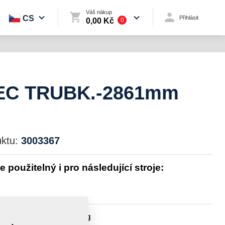
Váš nákup
CS
Přihlásit
0,00 Kč
0
EC TRUBK.-2861mm
ktu:
3003367
je použitelný i pro následující stroje:
st:
176,9790 kg