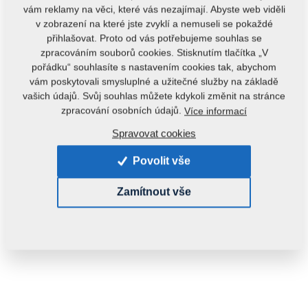
vám reklamy na věci, které vás nezajímají. Abyste web viděli
v zobrazení na které jste zvyklí a nemuseli se pokaždé
přihlašovat. Proto od vás potřebujeme souhlas se
zpracováním souborů cookies. Stisknutím tlačítka „V
pořádku“ souhlasíte s nastavením cookies tak, abychom
vám poskytovali smysluplné a užitečné služby na základě
vašich údajů. Svůj souhlas můžete kdykoli změnit na stránce
Kód produktu:
3003544
zpracování osobních údajů.
Více informací
Tento díl je použitelný i pro následující stroje:
Spravovat cookies
KOMPAKTOMAT
Povolit vše
Hmotnost:
38,4890 kg
Zamítnout vše