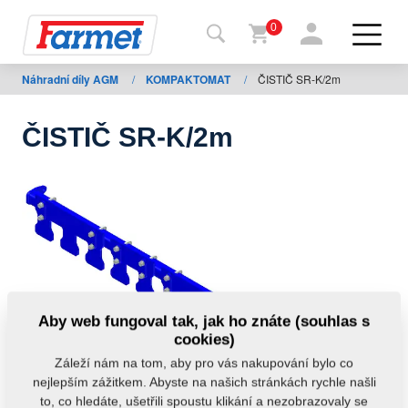
0
Náhradní díly AGM
/
KOMPAKTOMAT
/
ČISTIČ SR-K/2m
Zpět
na
web
ČISTIČ SR-K/2m
Farmet
shop
Moje
stroje
Ke
Aby web fungoval tak, jak ho znáte (souhlas s
stažení
cookies)
Záleží nám na tom, aby pro vás nakupování bylo co
nejlepším zážitkem. Abyste na našich stránkách rychle našli
Kontakty
to, co hledáte, ušetřili spoustu klikání a nezobrazovaly se