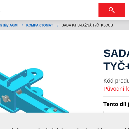
í díly AGM
/
KOMPAKTOMAT
/
SADA K/PS-TAŽNÁ TYČ+KLOUB
SAD
TYČ
Kód produ
Původní k
Tento díl 
KOMPAK