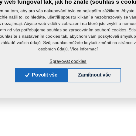
 web fungoval tak, jak ho znáte (souhlas s cook
Hmotno
m na tom, aby pro vás nakupování bylo co nejlepším zážitkem. Abyste
chle našli to, co hledáte, ušetřili spoustu klikání a nezobrazovaly se v
s nezajímají. Abyste web viděli v zobrazení na které jste zvyklí a nemu
roto od vás potřebujeme souhlas se zpracováním souborů cookies. Stis
ouhlasíte s nastavením cookies tak, abychom vám poskytovali smyslup
 základě vašich údajů. Svůj souhlas můžete kdykoli změnit na stránce 
Více informací
osobních údajů.
Spravovat cookies
Povolit vše
Zamítnout vše