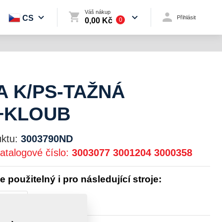
Váš nákup
CS
Přihlásit
0,00 Kč
0
A K/PS-TAŽNÁ
+KLOUB
ktu:
3003790ND
atalogové číslo:
3003077
3001204
3000358
je použitelný i pro následující stroje:
TOMAT