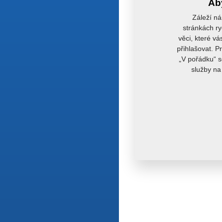
Aby
Záleží ná
stránkách ry
věci, které vá
přihlašovat. P
„V pořádku“ s
služby na