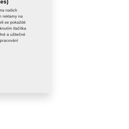
ies)
st:
57,3620 kg
 na našich
ám reklamy na
seli se pokaždé
knutím tlačítka
lné a užitečné
zpracování