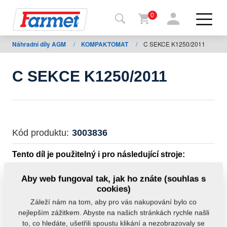
0
Náhradní díly AGM
/
KOMPAKTOMAT
/
C SEKCE K1250/2011
Zpět
na
web
C SEKCE K1250/2011
Farmet
shop
Moje
Kód produktu:
3003836
stroje
Tento díl je použitelný i pro následující stroje:
Ke
KOMPAKTOMAT
Aby web fungoval tak, jak ho znáte (souhlas s
stažení
cookies)
Hmotnost:
0,0000 kg
Záleží nám na tom, aby pro vás nakupování bylo co
nejlepším zážitkem. Abyste na našich stránkách rychle našli
Kontakty
to, co hledáte, ušetřili spoustu klikání a nezobrazovaly se