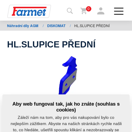
0
Náhradní díly AGM
/
DISKOMAT
/
HL.SLUPICE PŘEDNÍ
Zpět
na
web
HL.SLUPICE PŘEDNÍ
Farmet
shop
Moje
stroje
Ke
Aby web fungoval tak, jak ho znáte (souhlas s
stažení
cookies)
Záleží nám na tom, aby pro vás nakupování bylo co
nejlepším zážitkem. Abyste na našich stránkách rychle našli
Kontakty
to, co hledáte, ušetřili spoustu klikání a nezobrazovaly se