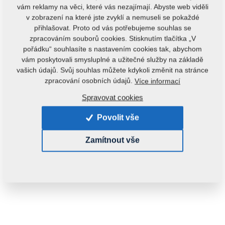
vám reklamy na věci, které vás nezajímají. Abyste web viděli
v zobrazení na které jste zvyklí a nemuseli se pokaždé
přihlašovat. Proto od vás potřebujeme souhlas se
zpracováním souborů cookies. Stisknutím tlačítka „V
pořádku“ souhlasíte s nastavením cookies tak, abychom
vám poskytovali smysluplné a užitečné služby na základě
vašich údajů. Svůj souhlas můžete kdykoli změnit na stránce
zpracování osobních údajů.
Více informací
Kód produktu:
3004304
Spravovat cookies
Původní katalogové číslo:
3001346
Povolit vše
Tento díl je použitelný i pro následující stroje:
Zamítnout vše
KOMPAKTOMAT
Hmotnost:
262,5080 kg