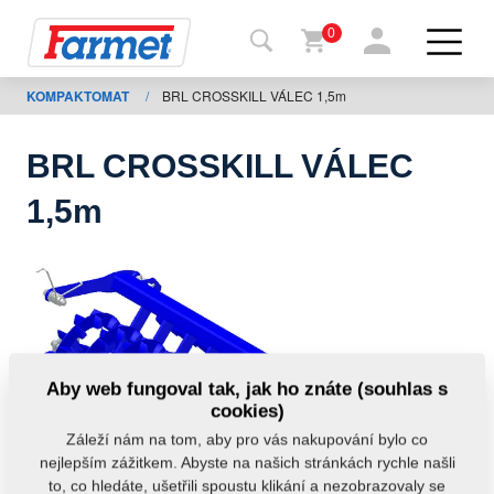
0
KOMPAKTOMAT
/
BRL CROSSKILL VÁLEC 1,5m
Zpět
na
web
BRL CROSSKILL VÁLEC
Farmet
1,5m
shop
Moje
stroje
Ke
Aby web fungoval tak, jak ho znáte (souhlas s
stažení
cookies)
Záleží nám na tom, aby pro vás nakupování bylo co
nejlepším zážitkem. Abyste na našich stránkách rychle našli
Kontakty
to, co hledáte, ušetřili spoustu klikání a nezobrazovaly se