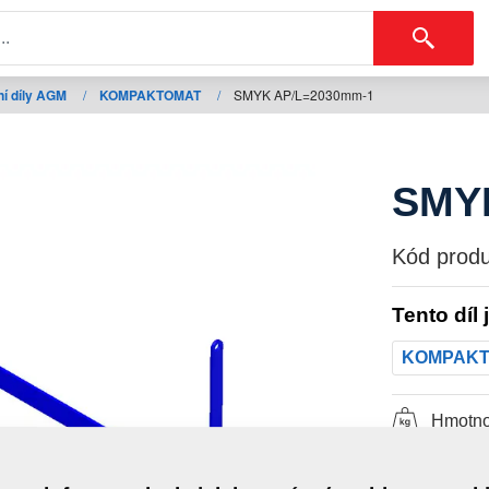
í díly AGM
/
KOMPAKTOMAT
/
SMYK AP/L=2030mm-1
SMY
Kód produ
Tento díl 
KOMPAK
Hmotno