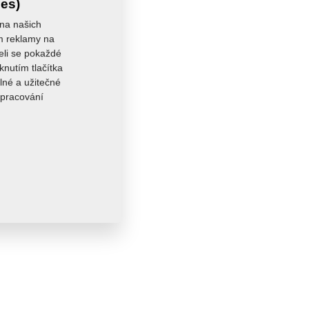
ies)
 na našich
ám reklamy na
seli se pokaždé
knutím tlačítka
lné a užitečné
zpracování