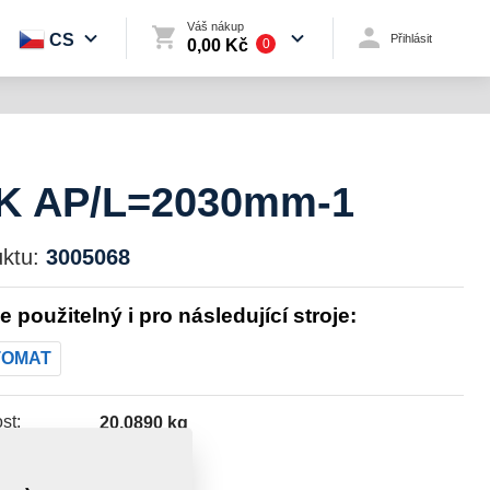
Váš nákup
CS
Přihlásit
0,00 Kč
0
K AP/L=2030mm-1
ktu:
3005068
je použitelný i pro následující stroje:
TOMAT
st:
20,0890 kg