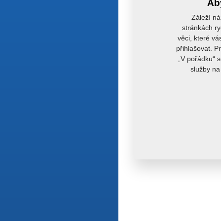
Aby
Záleží ná
stránkách ry
věci, které vá
přihlašovat. P
„V pořádku“ s
služby na