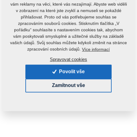
vám reklamy na věci, které vás nezajímají. Abyste web viděli
v zobrazení na které jste zvyklí a nemuseli se pokaždé
přihlašovat. Proto od vás potřebujeme souhlas se
zpracováním souborů cookies. Stisknutím tlačítka „V
pořádku“ souhlasíte s nastavením cookies tak, abychom
vám poskytovali smysluplné a užitečné služby na základě
vašich údajů. Svůj souhlas můžete kdykoli změnit na stránce
zpracování osobních údajů.
Více informací
Kód produktu:
3006197
Spravovat cookies
Tento díl je použitelný i pro následující stroje:
Povolit vše
DUOLENT
TRIOLENT
Zamítnout vše
Hmotnost:
7,4170 kg