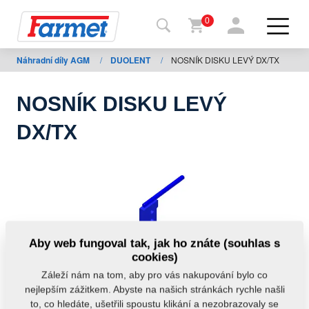
0
Náhradní díly AGM
/
DUOLENT
/
NOSNÍK DISKU LEVÝ DX/TX
Zpět
na
web
NOSNÍK DISKU LEVÝ
Farmet
DX/TX
shop
Moje
stroje
Ke
Aby web fungoval tak, jak ho znáte (souhlas s
stažení
cookies)
Záleží nám na tom, aby pro vás nakupování bylo co
nejlepším zážitkem. Abyste na našich stránkách rychle našli
Kontakty
to, co hledáte, ušetřili spoustu klikání a nezobrazovaly se