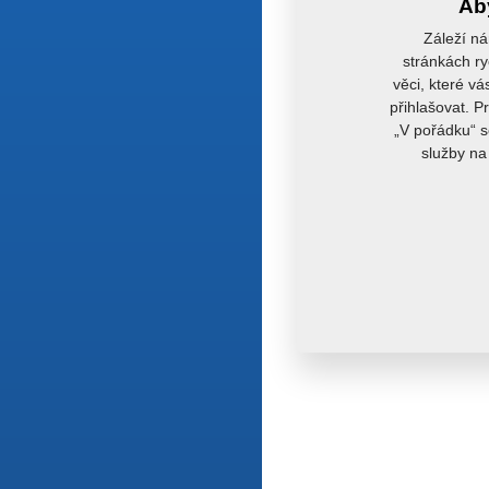
Aby
Záleží ná
stránkách ry
věci, které vá
přihlašovat. P
„V pořádku“ s
služby na