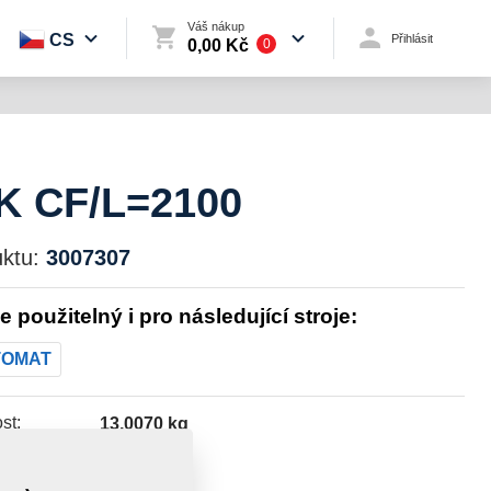
Váš nákup
CS
Přihlásit
0,00 Kč
0
 CF/L=2100
ktu:
3007307
je použitelný i pro následující stroje:
TOMAT
st:
13,0070 kg