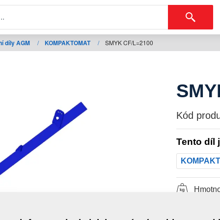
í díly AGM
/
KOMPAKTOMAT
/
SMYK CF/L=2100
SMYK
Kód produ
Tento díl 
KOMPAK
Hmotno