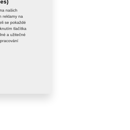
ies)
 na našich
ám reklamy na
seli se pokaždé
knutím tlačítka
lné a užitečné
zpracování