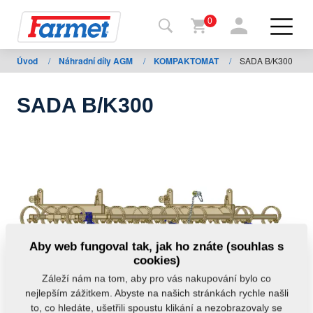
0
Úvod
/
Náhradní díly AGM
/
KOMPAKTOMAT
/
SADA B/K300
Zpět
na
web
SADA B/K300
Farmet
shop
Moje
stroje
Ke
Aby web fungoval tak, jak ho znáte (souhlas s
stažení
cookies)
Záleží nám na tom, aby pro vás nakupování bylo co
nejlepším zážitkem. Abyste na našich stránkách rychle našli
Kontakty
to, co hledáte, ušetřili spoustu klikání a nezobrazovaly se