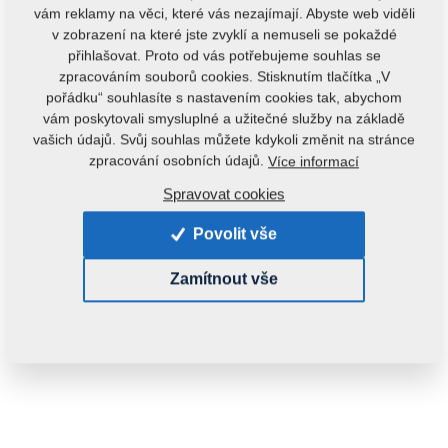
vám reklamy na věci, které vás nezajímají. Abyste web viděli
v zobrazení na které jste zvyklí a nemuseli se pokaždé
přihlašovat. Proto od vás potřebujeme souhlas se
zpracováním souborů cookies. Stisknutím tlačítka „V
pořádku“ souhlasíte s nastavením cookies tak, abychom
vám poskytovali smysluplné a užitečné služby na základě
vašich údajů. Svůj souhlas můžete kdykoli změnit na stránce
Kód produktu:
3007368ND
zpracování osobních údajů.
Více informací
Tento díl je použitelný i pro následující stroje:
Spravovat cookies
KOMPAKTOMAT
Povolit vše
Hmotnost:
27,4930 kg
Zamítnout vše