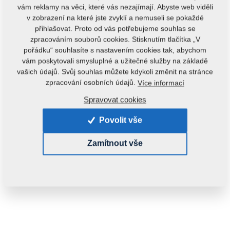
vám reklamy na věci, které vás nezajímají. Abyste web viděli
v zobrazení na které jste zvyklí a nemuseli se pokaždé
přihlašovat. Proto od vás potřebujeme souhlas se
zpracováním souborů cookies. Stisknutím tlačítka „V
pořádku“ souhlasíte s nastavením cookies tak, abychom
vám poskytovali smysluplné a užitečné služby na základě
vašich údajů. Svůj souhlas můžete kdykoli změnit na stránce
Kód produktu:
3007369
zpracování osobních údajů.
Více informací
Tento díl je použitelný i pro následující stroje:
Spravovat cookies
KOMPAKTOMAT
Povolit vše
Hmotnost:
18,0110 kg
Zamítnout vše