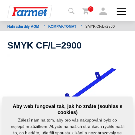
0
Náhradní díly AGM
/
KOMPAKTOMAT
/
SMYK CF/L=2900
Zpět
na
web
SMYK CF/L=2900
Farmet
shop
Moje
stroje
Ke
Aby web fungoval tak, jak ho znáte (souhlas s
stažení
cookies)
Záleží nám na tom, aby pro vás nakupování bylo co
nejlepším zážitkem. Abyste na našich stránkách rychle našli
Kontakty
to, co hledáte, ušetřili spoustu klikání a nezobrazovaly se