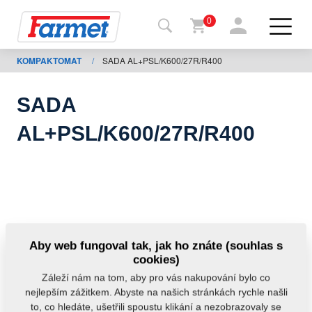
0
KOMPAKTOMAT
/
SADA AL+PSL/K600/27R/R400
Zpět
na
web
SADA
Farmet
AL+PSL/K600/27R/R400
shop
Moje
stroje
Ke
Aby web fungoval tak, jak ho znáte (souhlas s
stažení
cookies)
Záleží nám na tom, aby pro vás nakupování bylo co
nejlepším zážitkem. Abyste na našich stránkách rychle našli
Kontakty
to, co hledáte, ušetřili spoustu klikání a nezobrazovaly se