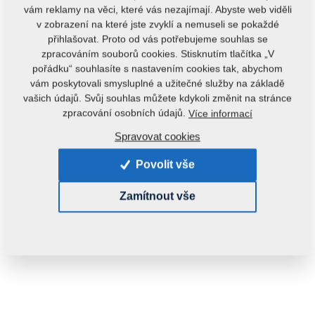
vám reklamy na věci, které vás nezajímají. Abyste web viděli
v zobrazení na které jste zvyklí a nemuseli se pokaždé
přihlašovat. Proto od vás potřebujeme souhlas se
zpracováním souborů cookies. Stisknutím tlačítka „V
pořádku“ souhlasíte s nastavením cookies tak, abychom
vám poskytovali smysluplné a užitečné služby na základě
vašich údajů. Svůj souhlas můžete kdykoli změnit na stránce
zpracování osobních údajů.
Více informací
Kód produktu:
3012636
Spravovat cookies
Původní katalogové číslo:
3002845
Povolit vše
Tento díl je použitelný i pro následující stroje:
Zamítnout vše
KOMPAKTOMAT
Hmotnost:
588,8190 kg