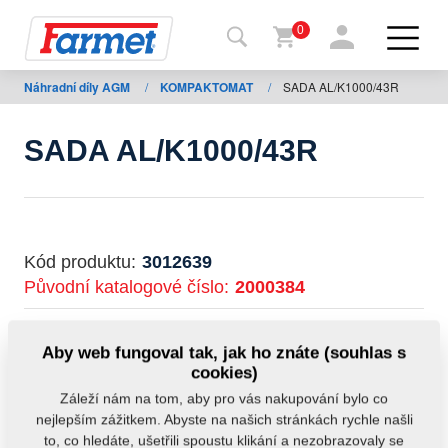
0
Náhradní díly AGM
/
KOMPAKTOMAT
/
SADA AL/K1000/43R
Zpět
na
web
SADA AL/K1000/43R
Farmet
shop
Moje
Kód produktu:
3012639
stroje
Původní katalogové číslo:
2000384
Tento díl je použitelný i pro následující stroje:
Ke
Aby web fungoval tak, jak ho znáte (souhlas s
stažení
KOMPAKTOMAT
cookies)
Záleží nám na tom, aby pro vás nakupování bylo co
Hmotnost:
885,9770 kg
nejlepším zážitkem. Abyste na našich stránkách rychle našli
Kontakty
to, co hledáte, ušetřili spoustu klikání a nezobrazovaly se