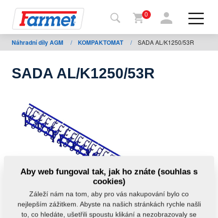
0
Náhradní díly AGM
/
KOMPAKTOMAT
/
SADA AL/K1250/53R
Zpět
na
web
SADA AL/K1250/53R
Farmet
shop
Moje
stroje
Ke
Aby web fungoval tak, jak ho znáte (souhlas s
stažení
cookies)
Záleží nám na tom, aby pro vás nakupování bylo co
nejlepším zážitkem. Abyste na našich stránkách rychle našli
Kontakty
to, co hledáte, ušetřili spoustu klikání a nezobrazovaly se