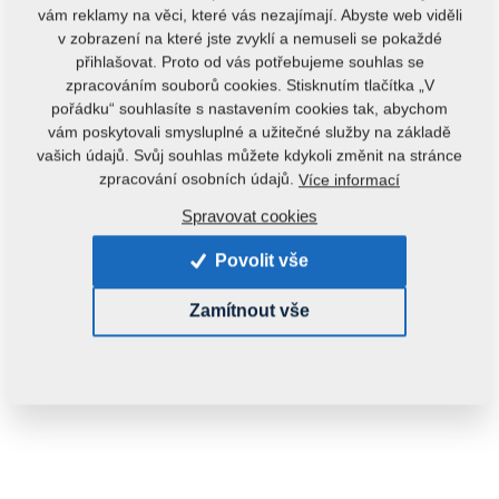
vám reklamy na věci, které vás nezajímají. Abyste web viděli
v zobrazení na které jste zvyklí a nemuseli se pokaždé
přihlašovat. Proto od vás potřebujeme souhlas se
zpracováním souborů cookies. Stisknutím tlačítka „V
pořádku“ souhlasíte s nastavením cookies tak, abychom
vám poskytovali smysluplné a užitečné služby na základě
vašich údajů. Svůj souhlas můžete kdykoli změnit na stránce
Kód produktu:
3012640
zpracování osobních údajů.
Více informací
Původní katalogové číslo:
2000379
Spravovat cookies
Tento díl je použitelný i pro následující stroje:
Povolit vše
KOMPAKTOMAT
Zamítnout vše
Hmotnost:
1103,2770 kg