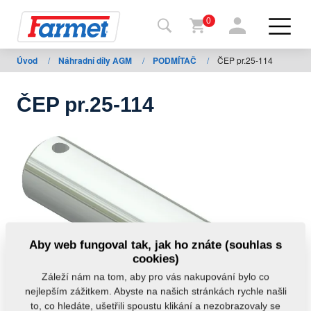
0
Úvod
/
Náhradní díly AGM
/
PODMÍTAČ
/
ČEP pr.25-114
Zpět
na
web
ČEP pr.25-114
Farmet
shop
Moje
stroje
Ke
Aby web fungoval tak, jak ho znáte (souhlas s
stažení
cookies)
Záleží nám na tom, aby pro vás nakupování bylo co
nejlepším zážitkem. Abyste na našich stránkách rychle našli
Kontakty
to, co hledáte, ušetřili spoustu klikání a nezobrazovaly se