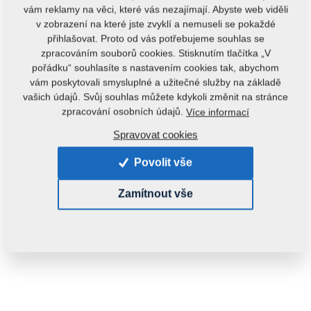
vám reklamy na věci, které vás nezajímají. Abyste web viděli
v zobrazení na které jste zvyklí a nemuseli se pokaždé
přihlašovat. Proto od vás potřebujeme souhlas se
zpracováním souborů cookies. Stisknutím tlačítka „V
pořádku“ souhlasíte s nastavením cookies tak, abychom
vám poskytovali smysluplné a užitečné služby na základě
vašich údajů. Svůj souhlas můžete kdykoli změnit na stránce
Kód produktu:
4001560
zpracování osobních údajů.
Více informací
Tento díl je použitelný i pro následující stroje:
Spravovat cookies
PODMÍTAČ
Povolit vše
Hmotnost:
0,4210 kg
Zamítnout vše