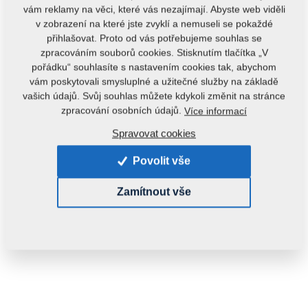
vám reklamy na věci, které vás nezajímají. Abyste web viděli
v zobrazení na které jste zvyklí a nemuseli se pokaždé
přihlašovat. Proto od vás potřebujeme souhlas se
zpracováním souborů cookies. Stisknutím tlačítka „V
pořádku“ souhlasíte s nastavením cookies tak, abychom
vám poskytovali smysluplné a užitečné služby na základě
vašich údajů. Svůj souhlas můžete kdykoli změnit na stránce
Kód produktu:
4002271
zpracování osobních údajů.
Více informací
Tento díl je použitelný i pro následující stroje:
Spravovat cookies
KOMPAKTOMAT
Povolit vše
Hmotnost:
0,1760 kg
Zamítnout vše