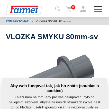
0
KOMPAKTOMAT
/
VLOZKA SMYKU 80mm-sv
Zpět
na
web
VLOZKA SMYKU 80mm-sv
Farmet
shop
Moje
stroje
Ke
Aby web fungoval tak, jak ho znáte (souhlas s
stažení
cookies)
Záleží nám na tom, aby pro vás nakupování bylo co
nejlepším zážitkem. Abyste na našich stránkách rychle našli
Kontakty
to, co hledáte, ušetřili spoustu klikání a nezobrazovaly se