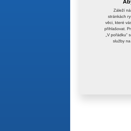
Aby
Záleží ná
stránkách ry
věci, které vá
přihlašovat. P
„V pořádku“ s
služby na