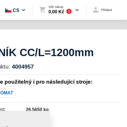
Váš nákup
CS
Přihlásit
0,00 Kč
0
NÍK CC/L=1200mm
ktu:
4004957
je použitelný i pro následující stroje:
TOMAT
st:
26,5650 kg