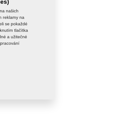
ies)
 na našich
ám reklamy na
seli se pokaždé
knutím tlačítka
lné a užitečné
zpracování