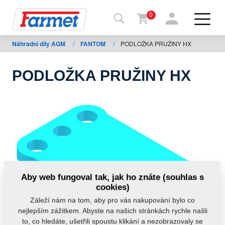
0
Náhradní díly AGM
/
FANTOM
/
PODLOŽKA PRUŽINY HX
Zpět
na
web
PODLOŽKA PRUŽINY HX
Farmet
shop
Moje
stroje
Ke
Aby web fungoval tak, jak ho znáte (souhlas s
stažení
cookies)
Záleží nám na tom, aby pro vás nakupování bylo co
nejlepším zážitkem. Abyste na našich stránkách rychle našli
Kontakty
to, co hledáte, ušetřili spoustu klikání a nezobrazovaly se