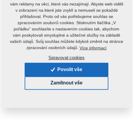
vám reklamy na věci, které vás nezajímají. Abyste web viděli
v zobrazení na které jste zvyklí a nemuseli se pokaždé
přihlašovat. Proto od vás potřebujeme souhlas se
zpracováním souborů cookies. Stisknutím tlačítka „V
pořádku“ souhlasíte s nastavením cookies tak, abychom
vám poskytovali smysluplné a užitečné služby na základě
vašich údajů. Svůj souhlas můžete kdykoli změnit na stránce
Kód produktu:
4005996
zpracování osobních údajů.
Více informací
Tento díl je použitelný i pro následující stroje:
Spravovat cookies
FANTOM
Povolit vše
Hmotnost:
0,9360 kg
Zamítnout vše