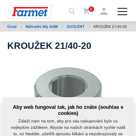
0
Úvod
/
Náhradní díly AGM
/
DUOLENT
/
KROUŽEK 21/40-20
Zpět
na
web
KROUŽEK 21/40-20
Farmet
shop
Moje
stroje
Ke
Aby web fungoval tak, jak ho znáte (souhlas s
stažení
cookies)
Záleží nám na tom, aby pro vás nakupování bylo co
nejlepším zážitkem. Abyste na našich stránkách rychle našli
Kontakty
to, co hledáte, ušetřili spoustu klikání a nezobrazovaly se