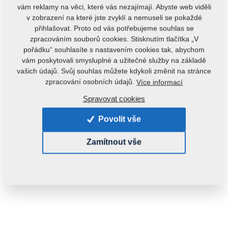
vám reklamy na věci, které vás nezajímají. Abyste web viděli
v zobrazení na které jste zvyklí a nemuseli se pokaždé
přihlašovat. Proto od vás potřebujeme souhlas se
zpracováním souborů cookies. Stisknutím tlačítka „V
pořádku“ souhlasíte s nastavením cookies tak, abychom
vám poskytovali smysluplné a užitečné služby na základě
vašich údajů. Svůj souhlas můžete kdykoli změnit na stránce
Kód produktu:
4008058
zpracování osobních údajů.
Více informací
Původní katalogové číslo:
VZ00019974
Spravovat cookies
Tento díl je použitelný i pro následující stroje:
Povolit vše
DUOLENT
Zamítnout vše
Hmotnost:
0,1410 kg