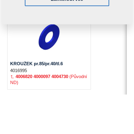
zakoupit:
KROUŽEK pr.85/pr.40/tl.6
4016995
4006820
4000097
4004730
(Původní
ND)