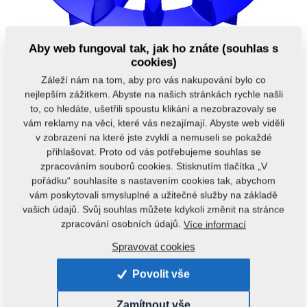
Aby web fungoval tak, jak ho znáte (souhlas s
cookies)
Záleží nám na tom, aby pro vás nakupování bylo co
nejlepším zážitkem. Abyste na našich stránkách rychle našli
to, co hledáte, ušetřili spoustu klikání a nezobrazovaly se
vám reklamy na věci, které vás nezajímají. Abyste web viděli
Kód produktu:
4008132
v zobrazení na které jste zvyklí a nemuseli se pokaždé
Původní katalogové číslo:
4006817
4000319
přihlašovat. Proto od vás potřebujeme souhlas se
zpracováním souborů cookies. Stisknutím tlačítka „V
Tento díl je použitelný i pro následující stroje:
pořádku“ souhlasíte s nastavením cookies tak, abychom
vám poskytovali smysluplné a užitečné služby na základě
KOMPAKTOMAT
vašich údajů. Svůj souhlas můžete kdykoli změnit na stránce
zpracování osobních údajů.
Více informací
Hmotnost:
14,4010 kg
Spravovat cookies
Povolit vše
Doporučujeme k tomuto produktu
Zamítnout vše