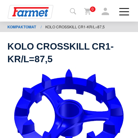
0
KOMPAKTOMAT
/
KOLO CROSSKILL CR1-KR/L=87,5
Zpět
na
web
KOLO CROSSKILL CR1-
Farmet
KR/L=87,5
shop
Moje
stroje
Ke
stažení
Kontakty