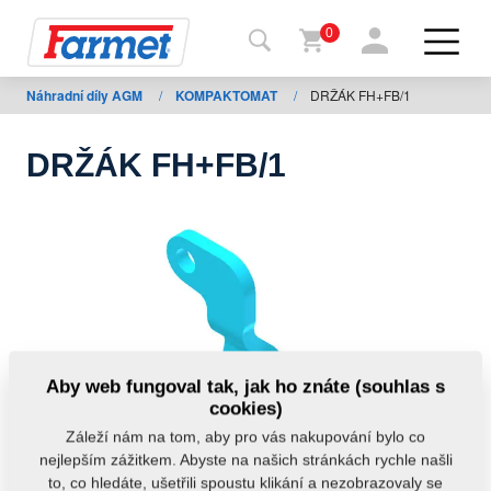
0
Náhradní díly AGM
/
KOMPAKTOMAT
/
DRŽÁK FH+FB/1
Zpět
na
web
DRŽÁK FH+FB/1
Farmet
shop
Moje
stroje
Ke
Aby web fungoval tak, jak ho znáte (souhlas s
stažení
cookies)
Záleží nám na tom, aby pro vás nakupování bylo co
nejlepším zážitkem. Abyste na našich stránkách rychle našli
Kontakty
to, co hledáte, ušetřili spoustu klikání a nezobrazovaly se