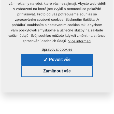
vám reklamy na věci, které vás nezajímají. Abyste web viděli
v zobrazení na které jste zvyklí a nemuseli se pokaždé
přihlašovat. Proto od vás potřebujeme souhlas se
zpracováním souborů cookies. Stisknutím tlačítka „V
pořádku“ souhlasíte s nastavením cookies tak, abychom
vám poskytovali smysluplné a užitečné služby na základě
vašich údajů. Svůj souhlas můžete kdykoli změnit na stránce
Kód produktu:
4010386
zpracování osobních údajů.
Více informací
Tento díl je použitelný i pro následující stroje:
Spravovat cookies
KOMPAKTOMAT
Povolit vše
Hmotnost:
1,2520 kg
Zamítnout vše