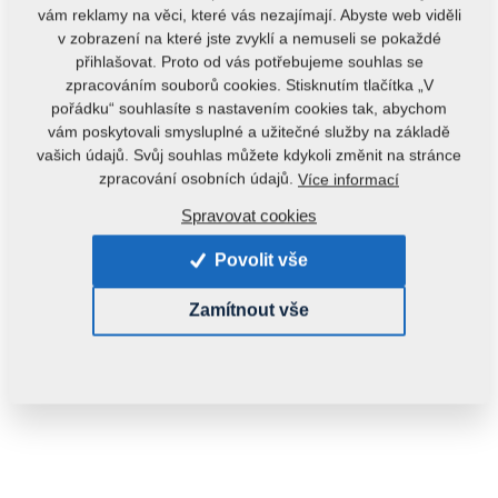
vám reklamy na věci, které vás nezajímají. Abyste web viděli
v zobrazení na které jste zvyklí a nemuseli se pokaždé
přihlašovat. Proto od vás potřebujeme souhlas se
zpracováním souborů cookies. Stisknutím tlačítka „V
pořádku“ souhlasíte s nastavením cookies tak, abychom
vám poskytovali smysluplné a užitečné služby na základě
vašich údajů. Svůj souhlas můžete kdykoli změnit na stránce
Kód produktu:
4010452
zpracování osobních údajů.
Více informací
Tento díl je použitelný i pro následující stroje:
Spravovat cookies
OSTATNÍ ND
Povolit vše
Hmotnost:
0,8350 kg
Zamítnout vše