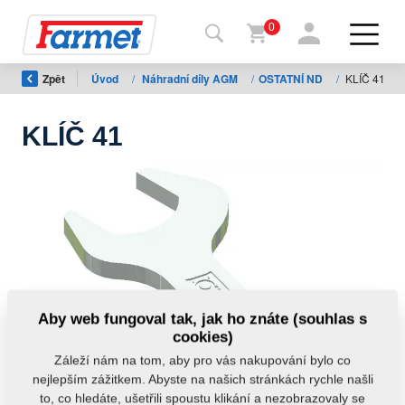
0
Zpět
Úvod
/
Náhradní díly AGM
/
OSTATNÍ ND
/
KLÍČ 41
Zpět
na
web
KLÍČ 41
Farmet
shop
Moje
stroje
Ke
Aby web fungoval tak, jak ho znáte (souhlas s
stažení
cookies)
Záleží nám na tom, aby pro vás nakupování bylo co
nejlepším zážitkem. Abyste na našich stránkách rychle našli
Kontakty
to, co hledáte, ušetřili spoustu klikání a nezobrazovaly se