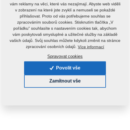
vám reklamy na věci, které vás nezajímají. Abyste web viděli
v zobrazení na které jste zvyklí a nemuseli se pokaždé
přihlašovat. Proto od vás potřebujeme souhlas se
zpracováním souborů cookies. Stisknutím tlačítka „V
pořádku“ souhlasíte s nastavením cookies tak, abychom
vám poskytovali smysluplné a užitečné služby na základě
vašich údajů. Svůj souhlas můžete kdykoli změnit na stránce
Kód produktu:
4013486
zpracování osobních údajů.
Více informací
Tento díl je použitelný i pro následující stroje:
Spravovat cookies
DISKOMAT
Povolit vše
Hmotnost:
0,1770 kg
Zamítnout vše