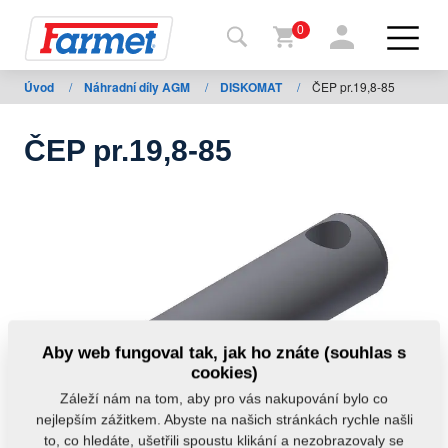
0
Úvod
/
Náhradní díly AGM
/
DISKOMAT
/
ČEP pr.19,8-85
Zpět
na
web
ČEP pr.19,8-85
Farmet
shop
Moje
stroje
Ke
Aby web fungoval tak, jak ho znáte (souhlas s
stažení
cookies)
Záleží nám na tom, aby pro vás nakupování bylo co
nejlepším zážitkem. Abyste na našich stránkách rychle našli
Kontakty
to, co hledáte, ušetřili spoustu klikání a nezobrazovaly se