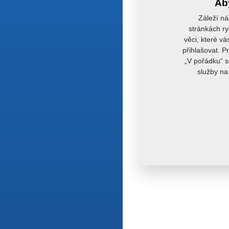
Aby
Záleží ná
stránkách ry
věci, které vá
přihlašovat. P
„V pořádku“ s
služby na