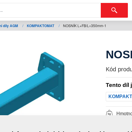
í díly AGM
/
KOMPAKTOMAT
/
NOSNÍK L+FB/L=350mm-1
NOS
Kód produ
Tento díl 
KOMPAK
Hmotno