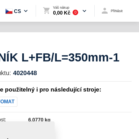
Váš nákup
CS
Přihlásit
0,00 Kč
0
NÍK L+FB/L=350mm-1
ktu:
4020448
je použitelný i pro následující stroje:
TOMAT
st:
6,0770 kg