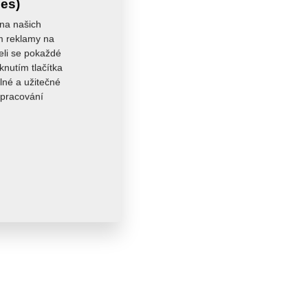
ies)
 na našich
ám reklamy na
seli se pokaždé
knutím tlačítka
lné a užitečné
zpracování