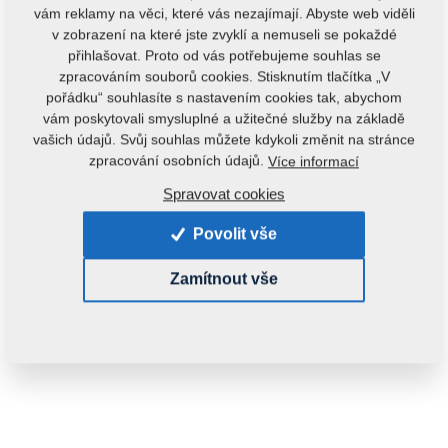
vám reklamy na věci, které vás nezajímají. Abyste web viděli
v zobrazení na které jste zvyklí a nemuseli se pokaždé
přihlašovat. Proto od vás potřebujeme souhlas se
zpracováním souborů cookies. Stisknutím tlačítka „V
pořádku“ souhlasíte s nastavením cookies tak, abychom
vám poskytovali smysluplné a užitečné služby na základě
vašich údajů. Svůj souhlas můžete kdykoli změnit na stránce
Kód produktu:
4021237
zpracování osobních údajů.
Více informací
Tento díl je použitelný i pro následující stroje:
Spravovat cookies
KOMPAKTOMAT
Povolit vše
Hmotnost:
1,0610 kg
Zamítnout vše