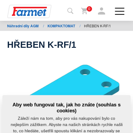
0
Náhradní díly AGM
/
KOMPAKTOMAT
/
HŘEBEN K-RF/1
Zpět
na
web
HŘEBEN K-RF/1
Farmet
shop
Moje
stroje
Ke
Aby web fungoval tak, jak ho znáte (souhlas s
stažení
cookies)
Záleží nám na tom, aby pro vás nakupování bylo co
nejlepším zážitkem. Abyste na našich stránkách rychle našli
Kontakty
to, co hledáte, ušetřili spoustu klikání a nezobrazovaly se