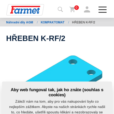
0
Náhradní díly AGM
/
KOMPAKTOMAT
/
HŘEBEN K-RF/2
Zpět
na
web
HŘEBEN K-RF/2
Farmet
shop
Moje
stroje
Ke
Aby web fungoval tak, jak ho znáte (souhlas s
stažení
cookies)
Záleží nám na tom, aby pro vás nakupování bylo co
nejlepším zážitkem. Abyste na našich stránkách rychle našli
Kontakty
to, co hledáte, ušetřili spoustu klikání a nezobrazovaly se