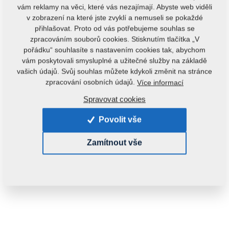
vám reklamy na věci, které vás nezajímají. Abyste web viděli
v zobrazení na které jste zvyklí a nemuseli se pokaždé
přihlašovat. Proto od vás potřebujeme souhlas se
zpracováním souborů cookies. Stisknutím tlačítka „V
pořádku“ souhlasíte s nastavením cookies tak, abychom
vám poskytovali smysluplné a užitečné služby na základě
vašich údajů. Svůj souhlas můžete kdykoli změnit na stránce
Kód produktu:
4021238
zpracování osobních údajů.
Více informací
Tento díl je použitelný i pro následující stroje:
Spravovat cookies
KOMPAKTOMAT
Povolit vše
Hmotnost:
1,0610 kg
Zamítnout vše