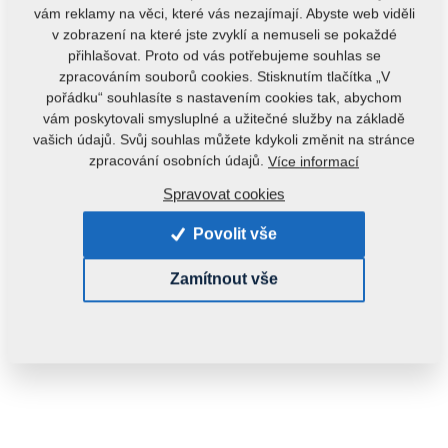
vám reklamy na věci, které vás nezajímají. Abyste web viděli
v zobrazení na které jste zvyklí a nemuseli se pokaždé
přihlašovat. Proto od vás potřebujeme souhlas se
zpracováním souborů cookies. Stisknutím tlačítka „V
pořádku“ souhlasíte s nastavením cookies tak, abychom
vám poskytovali smysluplné a užitečné služby na základě
vašich údajů. Svůj souhlas můžete kdykoli změnit na stránce
Kód produktu:
8000540-40714
zpracování osobních údajů.
Více informací
Tento díl je použitelný i pro následující stroje:
Spravovat cookies
EXCELENT
Povolit vše
Hmotnost:
1,0510 kg
Zamítnout vše