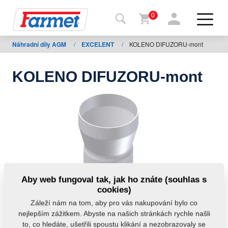
0
Náhradní díly AGM
/
EXCELENT
/
KOLENO DIFUZORU-mont
Zpět
na
web
KOLENO DIFUZORU-mont
Farmet
shop
Moje
stroje
Ke
Aby web fungoval tak, jak ho znáte (souhlas s
stažení
cookies)
Záleží nám na tom, aby pro vás nakupování bylo co
nejlepším zážitkem. Abyste na našich stránkách rychle našli
Kontakty
to, co hledáte, ušetřili spoustu klikání a nezobrazovaly se