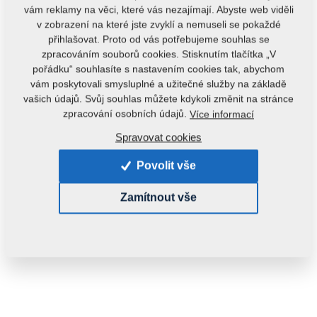
vám reklamy na věci, které vás nezajímají. Abyste web viděli
v zobrazení na které jste zvyklí a nemuseli se pokaždé
přihlašovat. Proto od vás potřebujeme souhlas se
zpracováním souborů cookies. Stisknutím tlačítka „V
pořádku“ souhlasíte s nastavením cookies tak, abychom
vám poskytovali smysluplné a užitečné služby na základě
vašich údajů. Svůj souhlas můžete kdykoli změnit na stránce
Kód produktu:
8000540-41042
zpracování osobních údajů.
Více informací
Tento díl je použitelný i pro následující stroje:
Spravovat cookies
EXCELENT
Povolit vše
Hmotnost:
9,5270 kg
Zamítnout vše