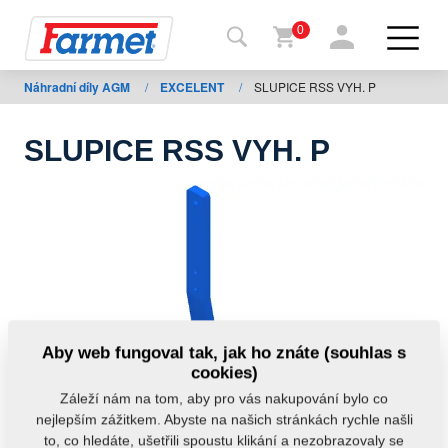
0
Náhradní díly AGM
/
EXCELENT
/
SLUPICE RSS VYH. P
Zpět
na
web
SLUPICE RSS VYH. P
Farmet
shop
Moje
stroje
Ke
Aby web fungoval tak, jak ho znáte (souhlas s
stažení
cookies)
Záleží nám na tom, aby pro vás nakupování bylo co
nejlepším zážitkem. Abyste na našich stránkách rychle našli
Kontakty
to, co hledáte, ušetřili spoustu klikání a nezobrazovaly se